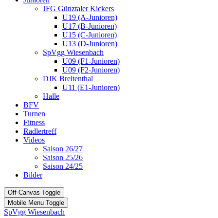
JFG Günztaler Kickers
U19 (A-Junioren)
U17 (B-Junioren)
U15 (C-Junioren)
U13 (D-Junioren)
SpVgg Wiesenbach
U09 (F1-Junioren)
U09 (F2-Junioren)
DJK Breitenthal
U11 (E1-Junioren)
Halle
BFV
Turnen
Fitness
Radlertreff
Videos
Saison 26/27
Saison 25/26
Saison 24/25
Bilder
Off-Canvas Toggle
Mobile Menu Toggle
SpVgg Wiesenbach