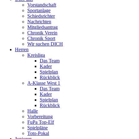
Vorstandschaft
Sportanlage
Schiedsrichter
Nachrichten
Mitgliedsantrag
Chronik Verein
Chronik Sport
Wir suchen DICH
Herren
Kreisliga
Das Team
Kader
Spielplan
Rückblick
A-Klasse West 1
Das Team
Kader
Spielplan
Rückblick
Halle
Vorbereitung
FuPa Top-Elf
Spielpläne
Toto-Pokal
Junioren