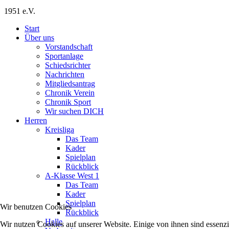
1951 e.V.
Start
Über uns
Vorstandschaft
Sportanlage
Schiedsrichter
Nachrichten
Mitgliedsantrag
Chronik Verein
Chronik Sport
Wir suchen DICH
Herren
Kreisliga
Das Team
Kader
Spielplan
Rückblick
A-Klasse West 1
Das Team
Kader
Spielplan
Wir benutzen Cookies
Rückblick
Halle
Wir nutzen Cookies auf unserer Website. Einige von ihnen sind essenzi