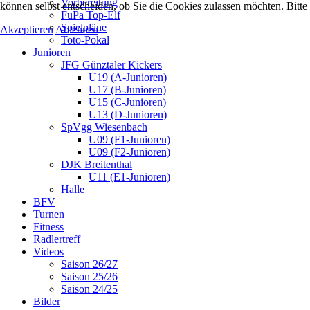
Vorbereitung
können selbst entscheiden, ob Sie die Cookies zulassen möchten. Bitte
FuPa Top-Elf
Spielpläne
Akzeptieren
Ablehnen
Toto-Pokal
Junioren
JFG Günztaler Kickers
U19 (A-Junioren)
U17 (B-Junioren)
U15 (C-Junioren)
U13 (D-Junioren)
SpVgg Wiesenbach
U09 (F1-Junioren)
U09 (F2-Junioren)
DJK Breitenthal
U11 (E1-Junioren)
Halle
BFV
Turnen
Fitness
Radlertreff
Videos
Saison 26/27
Saison 25/26
Saison 24/25
Bilder