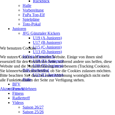
Rückblick
Halle
Vorbereitung
FuPa Top-Elf
Spielpläne
Toto-Pokal
Junioren
JFG Günztaler Kickers
U19 (A-Junioren)
U17 (B-Junioren)
U15 (C-Junioren)
Wir benutzen Cookies
U13 (D-Junioren)
SpVgg Wiesenbach
Wir nutzen Cookies auf unserer Website. Einige von ihnen sind
U09 (F1-Junioren)
essenziell für den Betrieb der Seite, während andere uns helfen, diese
U09 (F2-Junioren)
Website und die Nutzererfahrung zu verbessern (Tracking Cookies).
DJK Breitenthal
Sie können selbst entscheiden, ob Sie die Cookies zulassen möchten.
U11 (E1-Junioren)
Bitte beachten Sie, dass bei einer Ablehnung womöglich nicht mehr
Halle
alle Funktionalitäten der Seite zur Verfügung stehen.
BFV
Akzeptieren
Ablehnen
Turnen
Fitness
Radlertreff
Videos
Saison 26/27
Saison 25/26