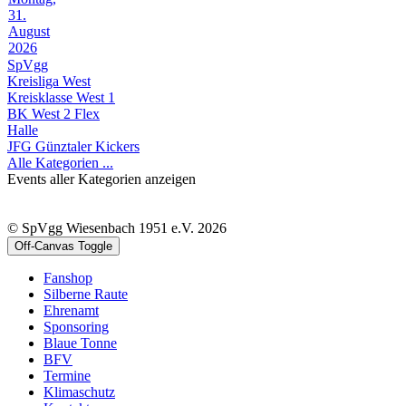
31.
August
2026
SpVgg
Kreisliga West
Kreisklasse West 1
BK West 2 Flex
Halle
JFG Günztaler Kickers
Alle Kategorien ...
Events aller Kategorien anzeigen
© SpVgg Wiesenbach 1951 e.V. 2026
Off-Canvas Toggle
Fanshop
Silberne Raute
Ehrenamt
Sponsoring
Blaue Tonne
BFV
Termine
Klimaschutz