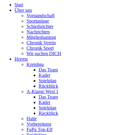
Start
Über uns
Vorstandschaft
Sportanlage
Schiedsrichter
Nachrichten
Mitgliedsantrag
Chronik Verein
Chronik Sport
Wir suchen DICH
Herren
Kreisliga
Das Team
Kader
Spielplan
Rückblick
A-Klasse West 1
Das Team
Kader
Spielplan
Rückblick
Halle
Vorbereitung
FuPa Top-Elf
Spielpläne