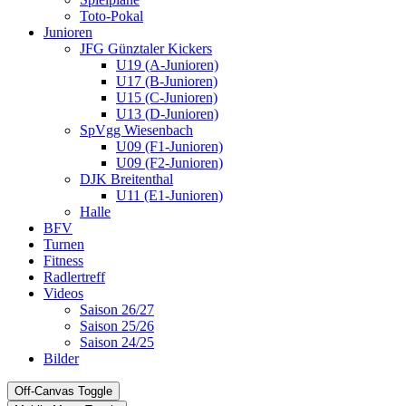
Toto-Pokal
Junioren
JFG Günztaler Kickers
U19 (A-Junioren)
U17 (B-Junioren)
U15 (C-Junioren)
U13 (D-Junioren)
SpVgg Wiesenbach
U09 (F1-Junioren)
U09 (F2-Junioren)
DJK Breitenthal
U11 (E1-Junioren)
Halle
BFV
Turnen
Fitness
Radlertreff
Videos
Saison 26/27
Saison 25/26
Saison 24/25
Bilder
Off-Canvas Toggle