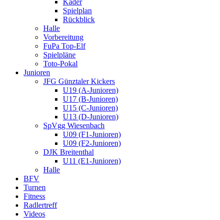
Kader
Spielplan
Rückblick
Halle
Vorbereitung
FuPa Top-Elf
Spielpläne
Toto-Pokal
Junioren
JFG Günztaler Kickers
U19 (A-Junioren)
U17 (B-Junioren)
U15 (C-Junioren)
U13 (D-Junioren)
SpVgg Wiesenbach
U09 (F1-Junioren)
U09 (F2-Junioren)
DJK Breitenthal
U11 (E1-Junioren)
Halle
BFV
Turnen
Fitness
Radlertreff
Videos