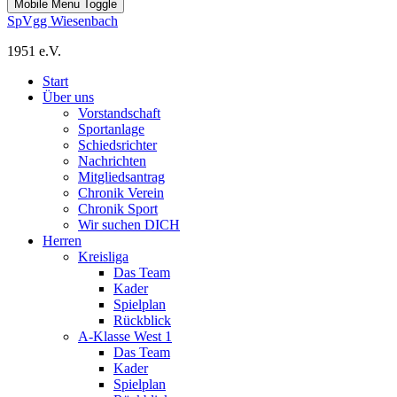
Mobile Menu Toggle
SpVgg Wiesenbach
1951 e.V.
Start
Über uns
Vorstandschaft
Sportanlage
Schiedsrichter
Nachrichten
Mitgliedsantrag
Chronik Verein
Chronik Sport
Wir suchen DICH
Herren
Kreisliga
Das Team
Kader
Spielplan
Rückblick
A-Klasse West 1
Das Team
Kader
Spielplan