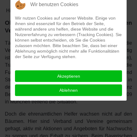
Wir benutzen Cookies
Hintergrund des Ehrenamtes
Wir nutzen Cookies auf unserer Website. Einige von
Ohne ehrenamtliche Mitarbeiter geht bei den
ihnen sind essenziell für den Betrieb der Seite,
während andere uns helfen, diese Website und die
Vereinen nichts
Nutzererfahrung zu verbessern (Tracking Cookies). Sie
können selbst entscheiden, ob Sie die Cookies
Täglich sorgen viele Tausende Menschen dafür, dass die
zulassen möchten. Bitte beachten Sie, dass bei einer
Vereinslandschaft in Fußball-Bayern so bunt und vielfältig
Ablehnung womöglich nicht mehr alle Funktionalitäten
der Seite zur Verfügung stehen.
ist - ehrenamtlich. Sie sind Vorstand, Abteilungsleiter(in),
Trainer(in), Betreuer(in), sorgen dafür, dass die
Fußballplätze bespielbar sind und die Trikots, Hosen und
Akzeptieren
Stutzen sauber. "Ohne die ehrenamtliche Mitarbeit rollt in
den Vereinen kein Ball", erklärte "Kaiser" Franz
Ablehnen
Beckenbauer bei der BFV-Ehrenamtspreisverleihung 2009
in München treffend die Situation.
Doch die ehrenamtlichen Helfer wachsen nicht auf den
Bäumen. Hier sind Verband und Vereine gemeinsam
gefragt, aktiv mit Aktionen und Angeboten für Nachwuchs
zu sorgen und den Erhalt zu sichern. Beim Bayerischen