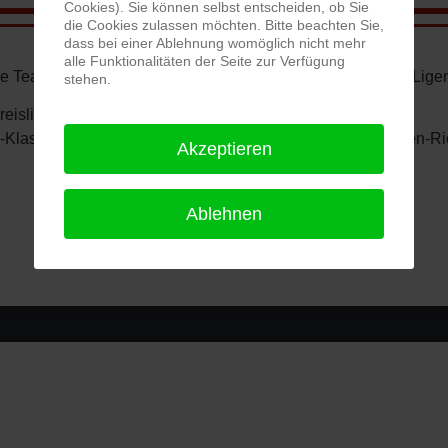
Cookies). Sie können selbst entscheiden, ob Sie
die Cookies zulassen möchten. Bitte beachten Sie,
dass bei einer Ablehnung womöglich nicht mehr
alle Funktionalitäten der Seite zur Verfügung
e Teams treten in der Saison 26/27 in den nachstehenden Lige
stehen.
reisliga West - SpVgg Wiesenbach
-Klasse West 1 - (SG) SpVgg Wiesenbach 2/TSV Behlingen-R
Akzeptieren
Ablehnen