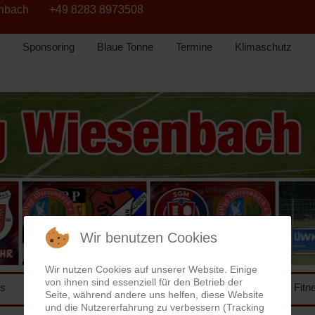
enbach
+49 8283 8973508
Sponsoring
Blaue Tonne
Termine
Klimaschutz
Wir benutzen Cookies
Wir nutzen Cookies auf unserer Website. Einige
von ihnen sind essenziell für den Betrieb der
ns
Herren
Junioren
BFV
Turnen
Fitn
Seite, während andere uns helfen, diese Website
und die Nutzererfahrung zu verbessern (Tracking