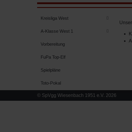
Kreisliga West
Unser
A-Klasse West 1
K
A
Vorbereitung
FuPa Top-Elf
Spielpläne
Toto-Pokal
© SpVgg Wiesenbach 1951 e.V. 2026