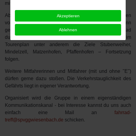
mit 🫶
Abfahrt ist um 18:30 Uhr am Sportheim, zehn Minuten
Akzeptieren
vorher sollten sich die Teilnehmer dort einfinden. Dann
Ablehnen
geht’s für circa drei Stunden – rund 40 km – mit dem Rad
durchs Wiesenbacher Umland. Bisher finden sich im
Tourenplan unter anderem die Ziele Stubenweiher,
Mindelzell, Matzenhofen, Pfaffenhofen – Fortsetzung
folgen.
Weitere Mitfahrerinnen und Mitfahrer (mit und ohne "E")
dürfen gerne dazu stoßen. Die Verkehrstauglichkeit des
Gefährts liegt in eigener Verantwortung.
Organisiert wird die Gruppe in einem eigenständigen
Kommunikationskanal - bei Interesse kannst du uns auch
einfach eine Mail an
fahrrad-
treff@spvggwiesenbach.de
schicken.